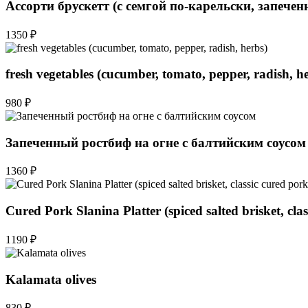
Ассорти брускетт (с семгой по-карельски, запече
1350 ₽
fresh vegetables (cucumber, tomato, pepper, radish, h
980 ₽
Запеченный ростбиф на огне с балтийским соусом
1360 ₽
Cured Pork Slanina Platter (spiced salted brisket, cl
1190 ₽
Kalamata olives
830 ₽