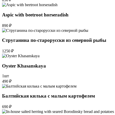
Aspic with beetroot horseradish
890 ₽
Струганина по-старорусски из северной рыбы
1250 ₽
Oyster Khasanskaya
1шт
490 ₽
Балтийская килька с малым картофелем
690 ₽