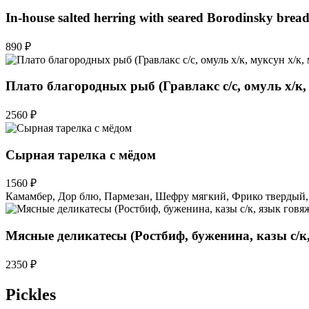
In-house salted herring with seared Borodinsky bread
890 ₽
Плато благородных рыб (Гравлакс с/с, омуль х/к,
2560 ₽
Сырная тарелка с мёдом
1560 ₽
Камамбер, Дор блю, Пармезан, Шефру мягкий, Фрико твердый,
Мясные деликатесы (Ростбиф, буженина, казы с/к
2350 ₽
Pickles