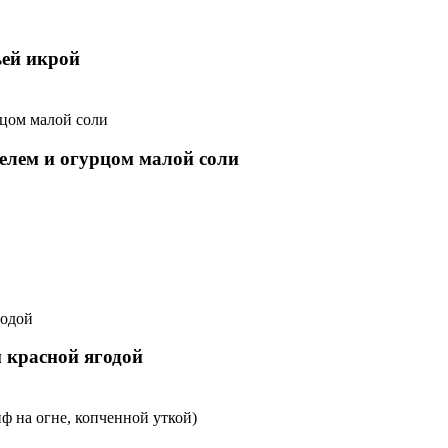
ьей икрой
елем и огурцом малой соли
 красной ягодой