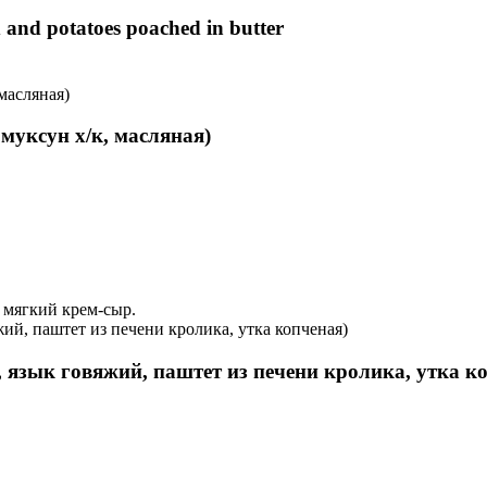
 and potatoes poached in butter
 муксун х/к, масляная)
 мягкий крем-сыр.
, язык говяжий, паштет из печени кролика, утка к