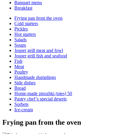
Banquet menu
Breakfast
Frying pan from the oven
Cold starters
Pickles
Hot starters
Salads
Soups
Josper grill meat and fowl
Josper grill fish and seafood
Fish
Meat
Poultry
Handmade dumplings
Side dishes
Bread
Home-made pirozhki (pies) 50
Pastry chef’s special deserts
Sorbets
Ice-cream
Frying pan from the oven