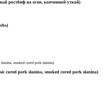
нный ростбиф на огне, копченной уткой)
erbs)
assic cured pork slanina, smoked cured pork slanina)